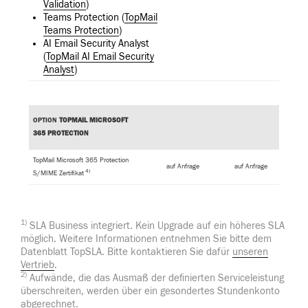
Validation
)
Teams Protection (
TopMail
Teams Protection
)
AI Email Security Analyst
(
TopMail AI Email Security
Analyst
)
OPTION
TOPMAIL MICROSOFT
365 PROTECTION
TopMail Microsoft 365 Protection
auf Anfrage
auf Anfrage
4)
S/MIME Zertifikat
1)
SLA Business integriert. Kein Upgrade auf ein höheres SLA
möglich. Weitere Informationen entnehmen Sie bitte dem
Datenblatt TopSLA. Bitte kontaktieren Sie dafür
unseren
Vertrieb
.
2)
Aufwände, die das Ausmaß der definierten Serviceleistung
überschreiten, werden über ein gesondertes Stundenkonto
abgerechnet.