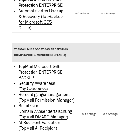
Protection ENTERPRISE
Automatisiertes Backup
auf Anfrage
auf Anfrage
& Recovery (
TopBackup
for Microsoft 365
Online
)
TOPMAIL MICROSOFT 365 PROTECTION
COMPLIANCE & AWARENESS (PLAN 4)
TopMail Microsoft 365
Protection ENTERPRISE +
BACKUP
Security Awareness
(
TopAwareness
)
Berechtigungsmanagement
(
TopMail Permission Manager
)
Schutz vor
Domain-/Absenderfälschung
auf Anfrage
auf Anfrage
(
TopMail DMARC Manager
)
AI Recipient Validation
(
TopMail AI Recipient