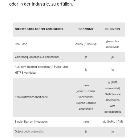
oder in der Industrie, zu erfüllen.
OBJECT STORAGE S3 KOMPATIBEL
ECONOMY
BUSINESS
gemischte
Use Case
Archiv / Backup
Workloads
Vollständig Amazon S3 kompatibel
ja
ja
Aus dem Internet erreichbar / Public über
ja
ja
HTTPS verfügbar
ja (MFA
nein
unterstützt)
jeder S3 Client
Self-Service
Administrationsoberfläche
verwendbar
Oberfläche
(MinIO Console
wird
empfohlen)
bereitgestellt
Single Sign-on Integration
nein
via SAML (IAM)
Object Lock unterstützt
ja
ja