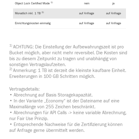
1)
Object Lock Certified Mode
nein
ja
2)
Monatlich inkl. 1 TB
auf Anfrage
auf Anfrage
Einrichtungskosten einmalig
auf Anfrage
auf Anfrage
1)
ACHTUNG: Die Einstellung der Aufbewahrungszeit ist pro
Bucket möglich, aber nicht mehr reversibel. Die Kosten sind
bis zu diesem Zeitpunkt zu tragen und unabhängig von
sonstigen Vertragslaufzeiten.
2)
Anmerkung: 1 TB ist derzeit die kleinste kaufbare Einheit.
Erweiterungen in 100 GB Schritten möglich.
Vertragsdetails:
• Abrechnung auf Basis Storagekapazität.
• In der Variante „Economy“ ist der Dateiname auf eine
Maximallänge von 255 Zeichen beschränkt.
• Abrechnungen für API Calls -> keine variable Abrechnung,
nur Fair Use Prinzip.
• Entsprechende Nachweise für die Zertifizierung können
auf Anfrage gerne übermittelt werden.