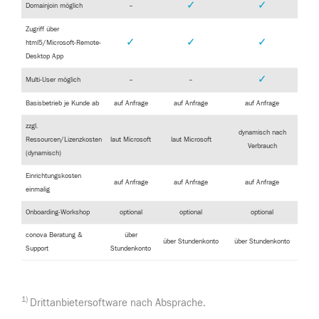
✓
✓
Domainjoin möglich
–
Zugriff über
✓
✓
✓
html5/Microsoft-Remote-
Desktop App
✓
Multi-User möglich
–
–
Basisbetrieb je Kunde ab
auf Anfrage
auf Anfrage
auf Anfrage
zzgl.
dynamisch nach
Ressourcen/Lizenzkosten
laut Microsoft
laut Microsoft
Verbrauch
(dynamisch)
Einrichtungskosten
auf Anfrage
auf Anfrage
auf Anfrage
einmalig
Onboarding-Workshop
optional
optional
optional
conova Beratung &
über
über Stundenkonto
über Stundenkonto
Support
Stundenkonto
1)
Drittanbietersoftware nach Absprache.