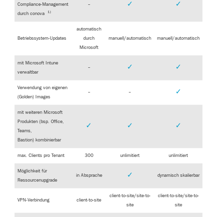
✓
✓
Compliance-Management
–
1)
durch conova
automatisch
Betriebssystem-Updates
durch
manuell/automatisch
manuell/automatisch
Microsoft
mit Microsoft Intune
✓
✓
–
verwaltbar
Verwendung von eigenen
✓
–
–
(Golden) Images
mit weiteren Microsoft
Produkten (bsp. Office,
✓
✓
✓
Teams,
Bastion) kombinierbar
max. Clients pro Tenant
300
unlimitiert
unlimitiert
Möglichkeit für
✓
in Absprache
dynamisch skalierbar
Ressourcenupgrade
client-to-site/site-to-
client-to-site/site-to-
VPN-Verbindung
client-to-site
site
site