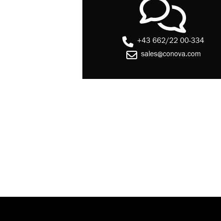
+43 662/22 00-334
sales@conova.com