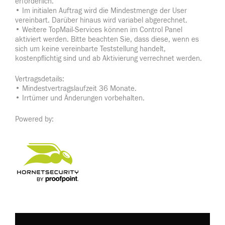
erforderlich.
• Im initialen Auftrag wird die Mindestmenge der User
vereinbart. Darüber hinaus wird variabel abgerechnet.
• Weitere TopMail-Services können im Control Panel
aktiviert werden. Bitte beachten Sie, dass diese, wenn es
sich um keine vereinbarte Teststellung handelt,
kostenpflichtig sind und ab Aktivierung verrechnet werden.
Vertragsdetails:
• Mindestvertragslaufzeit 36 Monate.
• Irrtümer und Änderungen vorbehalten.
Powered by: