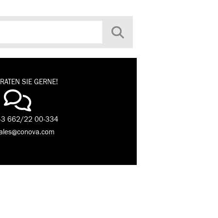
RATEN SIE GERNE!
3 662/22 00-334
ales@conova.com