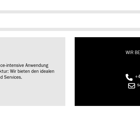
WIR BE
nce-intensive Anwendung
uktur: Wir bieten den idealen
+4
ed Services.
s