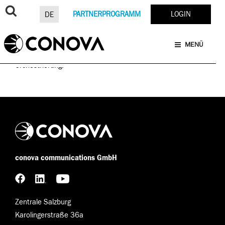
Zum
WEB-DEVELOPMENT
SCHLAGWORT:
Inhalt
PARTNERPROGRAMM
LOGIN
DE
springen
TOPCONTAINER
MENÜ
Die Platform-as-a-Service Lösung für Container und
Orchestrierung.
conova communications GmbH
Zentrale Salzburg
Karolingerstraße 36a