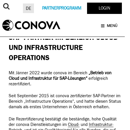
Zum
Inhalt
PARTNERPROGRAMM
LOGIN
DE
springen
8. MÄRZ 2022
VON
NINA WULZ
VERÖFFENTLICHT
AM
CONOVA IST REZERTIFIZIERTER
MENÜ
SAP-PARTNER IM BEREICH CLOUD
UND INFRASTRUCTURE
OPERATIONS
Mit Jänner 2022 wurde conova im Bereich
„Betrieb von
Cloud und Infrastruktur für SAP-Lösungen“
erfolgreich
rezertifiziert.
Seit September 2015 ist conova zertifizierter SAP-Partner i
m
Bereich „Infrastructure Operations“, und hatte diesen Status
damals als erstes Unternehmen in Österreich erhalten.
Die Rezertifizierung bestätigt die beständige, hohe Qualität
der conova Dienstleistungen im
Cloud-
und
Infrastruktur-