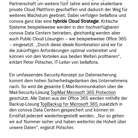
Partnerschaft um weitere fünf Jahre wird eine skalierbare
private Cloud Plattform geschaffen und dadurch der Weg für
weiteres Wachstum geebnet. Dabei verfolgen bellaflora und
conova ganz klar eine
hybride Cloud Strategie
: Kritische
Systeme beispielsweise werden in den hochverfügbaren
conova Data Centern betrieben, gleichzeitig werden aber
auch Public Cloud Lösungen – wie beispielsweise Office 365
– eingesetzt. „Durch diese ideale Kombination sind wir für
die zukünftigen Anforderungen optimal vorbereitet und
können von den Vorteilen aus beiden Welten profitieren“,
erklärt Peter Pötscher, IT-Leiter von bellaflora.
Ein umfassendes Security-Konzept zur Datensicherung
kommt dem hohen Sicherheitsgedanken des Unternehmens
nach. So wird die gesamte E-Mail-Kommunikation über die
Mail-Security-Lösung
TopMail Microsoft 365 Protection
geschützt. Alle Daten aus der Office 365 werden mithilfe der
Backup-Lösung
TopBackup for Microsoft 365
zusätzlich in
den conova Data Centern gespeichert und können im
Ernstfall jederzeit wiederhergestellt werden. „Nur so gehen
wir auf Nummer sicher und haben weiterhin die Hoheit über
unsere Daten“, ergänzt Pötscher.