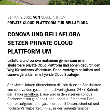
31. MÄRZ 2021
VON
CLAUDIA THIEM
VERÖFFENTLICHT
PRIVATE CLOUD PLATTFORM FÜR BELLAFLORA
AM
CONOVA UND BELLAFLORA
SETZEN PRIVATE CLOUD
PLATTFORM UM
bellaflora
und conova realisieren gemeinsam eine
skalierbare private Cloud Plattform und ebnen dadurch den
Weg für weiteres Wachstum. Dabei verfolgen bellaflora und
conova ganz klar eine hybride Cloud Strategie.
Seit vielen Jahren übernehmen die zertifizierten Spezialisten
von conova den gesamten hochverfügbaren 24×7 Betrieb
der IT von
bellaflora
. Diese wird in den eigenen conova
Rechenzentren gebündelt, redundant auf mehrere Data
Center aufgeteilt und garantiert somit Datensicherheit und
höchste Verfügbarkeit. Im Zuge der Verlängerung der