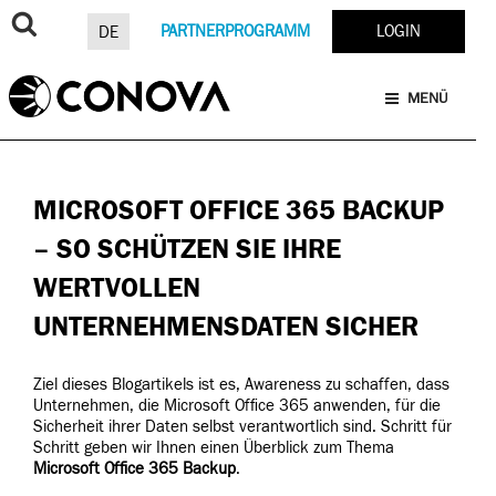
Zum
Inhalt
PARTNERPROGRAMM
LOGIN
DE
springen
MICROSOFT OFFICE 365 BACKUP
MENÜ
22. MÄRZ 2021
VON
GÜNTHER ROHRECKER
MICROSOFT OFFICE 365 BACKUP
– SO SCHÜTZEN SIE IHRE
WERTVOLLEN
UNTERNEHMENSDATEN SICHER
Ziel dieses Blogartikels ist es, Awareness zu schaffen, dass
Unternehmen, die Microsoft Office 365 anwenden, für die
Sicherheit ihrer Daten selbst verantwortlich sind.
Schritt für
Schritt geben wir Ihnen einen Überblick zum Thema
Microsoft Office 365 Backup
.