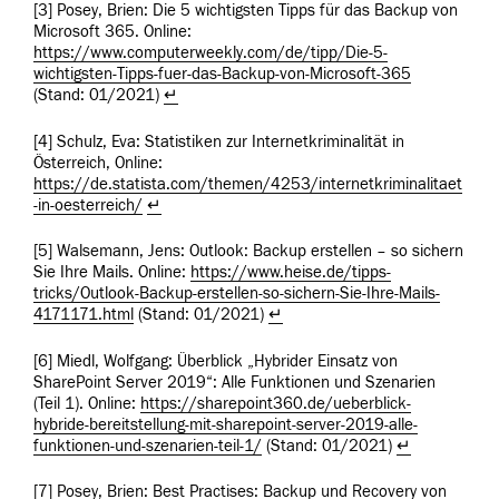
[3] Posey, Brien: Die 5 wichtigsten Tipps für das Backup von
Microsoft 365. Online:
https://www.computerweekly.com/de/tipp/Die-5-
wichtigsten-Tipps-fuer-das-Backup-von-Microsoft-365
(Stand: 01/2021)
↵
[4] Schulz, Eva: Statistiken zur Internetkriminalität in
Österreich, Online:
https://de.statista.com/themen/4253/internetkriminalitaet
-in-oesterreich/
↵
[5] Walsemann, Jens: Outlook: Backup erstellen – so sichern
Sie Ihre Mails. Online:
https://www.heise.de/tipps-
tricks/Outlook-Backup-erstellen-so-sichern-Sie-Ihre-Mails-
4171171.html
(Stand: 01/2021)
↵
[6] Miedl, Wolfgang: Überblick „Hybrider Einsatz von
SharePoint Server 2019“: Alle Funktionen und Szenarien
(Teil 1). Online:
https://sharepoint360.de/ueberblick-
hybride-bereitstellung-mit-sharepoint-server-2019-alle-
funktionen-und-szenarien-teil-1/
(Stand: 01/2021)
↵
[7] Posey, Brien: Best Practises: Backup und Recovery von