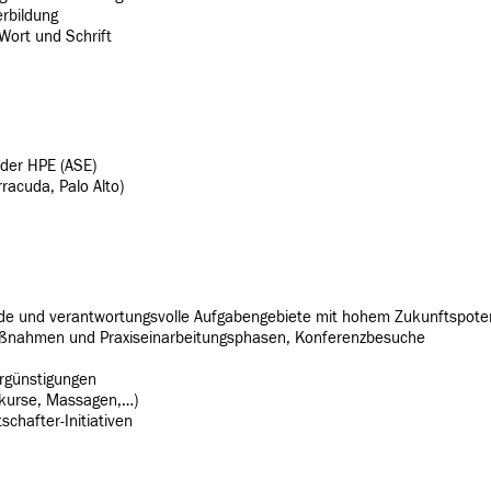
erbildung
Wort und Schrift
oder HPE (ASE)
rracuda, Palo Alto)
de und verantwortungsvolle Aufgabengebiete mit hohem Zukunftspoten
aßnahmen und Praxiseinarbeitungsphasen, Konferenzbesuche
ergünstigungen
tkurse, Massagen,…)
chafter-Initiativen