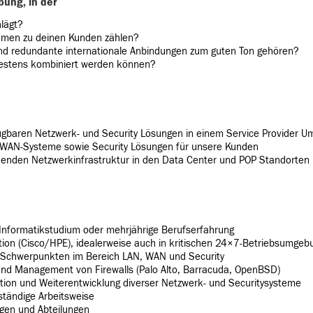
bung, in der
lägt?
hmen zu deinen Kunden zählen?
nd redundante internationale Anbindungen zum guten Ton gehören?
 bestens kombiniert werden können?
baren Netzwerk- und Security Lösungen in einem Service Provider U
/WAN-Systeme sowie Security Lösungen für unsere Kunden
henden Netzwerkinfrastruktur in den Data Center und POP Standorten
Informatikstudium oder mehrjährige Berufserfahrung
tion (Cisco/HPE), idealerweise auch in kritischen 24×7-Betriebsumge
t Schwerpunkten im Bereich LAN, WAN und Security
und Management von Firewalls (Palo Alto, Barracuda, OpenBSD)
tion und Weiterentwicklung diverser Netzwerk- und Securitysysteme
tständige Arbeitsweise
gen und Abteilungen